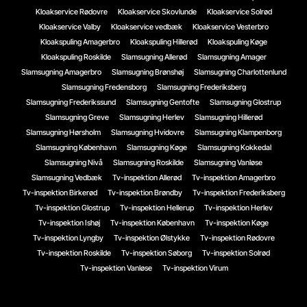
Kloakservice Rødovre
Kloakservice Skovlunde
Kloakservice Solrød
Kloakservice Valby
Kloakservice vedbæk
Kloakservice Vesterbro
Kloakspuling Amagerbro
Kloakspuling Hillerød
Kloakspuling Køge
Kloakspuling Roskilde
Slamsugning Allerød
Slamsugning Amager
Slamsugning Amagerbro
Slamsugning Brønshøj
Slamsugning Charlottenlund
Slamsugning Fredensborg
Slamsugning Frederiksberg
Slamsugning Frederikssund
Slamsugning Gentofte
Slamsugning Glostrup
Slamsugning Greve
Slamsugning Herlev
Slamsugning Hillerød
Slamsugning Hørsholm
Slamsugning Hvidovre
Slamsugning Klampenborg
Slamsugning København
Slamsugning Køge
Slamsugning Kokkedal
Slamsugning Nivå
Slamsugning Roskilde
Slamsugning Vanløse
Slamsugning Vedbæk
Tv-inspektion Allerød
Tv-inspektion Amagerbro
Tv-inspektion Birkerød
Tv-inspektion Brøndby
Tv-inspektion Frederiksberg
Tv-inspektion Glostrup
Tv-inspektion Hellerup
Tv-inspektion Herlev
Tv-inspektion Ishøj
Tv-inspektion København
Tv-inspektion Køge
Tv-inspektion Lyngby
Tv-inspektion Ølstykke
Tv-inspektion Rødovre
Tv-inspektion Roskilde
Tv-inspektion Søborg
Tv-inspektion Solrød
Tv-inspektion Vanløse
Tv-inspektion Virum