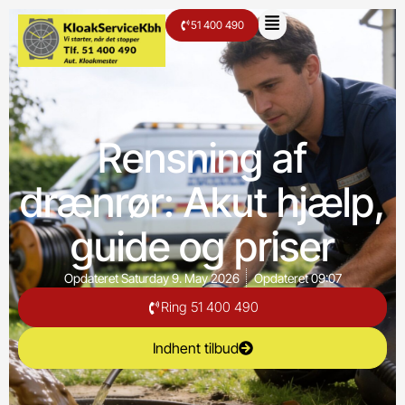
51 400 490
Rensning af
drænrør: Akut hjælp,
guide og priser
Opdateret
Saturday 9. May 2026
Opdateret
09:07
Ring 51 400 490
Indhent tilbud