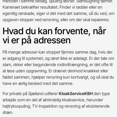
metoder i samme besøg. Spuling løsner. Slamsugning fjerner.
Kameraet bekræfter resultatet. Finder vi rødder eller en
egentlig rørskade, siger vi det med det samme, så du ved, om
opgaven stopper ved rensning, eller om der skal repareres.
Hvad du kan forvente, når
vi er på adressen
På mange adresser kan stoppet fjernes samme dag, hvis der
er adgang til systemet, og røret ikke er ødelagt. Er der tale om
slam, okker eller begyndende rodindtrængning, er det ofte til
at løse uden opgravning. Er drænet derimod knækket eller
faldet sammen, hjælper rensning kun kortvarigt, og så skal du
have en ærlig besked med det samme.
For private på Sjælland udfører
KloakServiceKBH
den type
arbejde som en del af almindelig kloakservice, herunder
højtryksspuling, TV-inspektion og rensning af eksisterende
dræn.