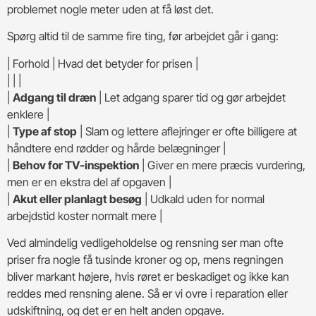
problemet nogle meter uden at få løst det.
Spørg altid til de samme fire ting, før arbejdet går i gang:
| Forhold | Hvad det betyder for prisen |
| | |
|
Adgang til dræn
| Let adgang sparer tid og gør arbejdet
enklere |
|
Type af stop
| Slam og lettere aflejringer er ofte billigere at
håndtere end rødder og hårde belægninger |
|
Behov for TV-inspektion
| Giver en mere præcis vurdering,
men er en ekstra del af opgaven |
|
Akut eller planlagt besøg
| Udkald uden for normal
arbejdstid koster normalt mere |
Ved almindelig vedligeholdelse og rensning ser man ofte
priser fra nogle få tusinde kroner og op, mens regningen
bliver markant højere, hvis røret er beskadiget og ikke kan
reddes med rensning alene. Så er vi ovre i reparation eller
udskiftning, og det er en helt anden opgave.