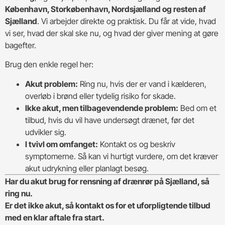
København, Storkøbenhavn, Nordsjælland og resten af
Sjælland
. Vi arbejder direkte og praktisk. Du får at vide, hvad
vi ser, hvad der skal ske nu, og hvad der giver mening at gøre
bagefter.
Brug den enkle regel her:
Akut problem:
Ring nu, hvis der er vand i kælderen,
overløb i brønd eller tydelig risiko for skade.
Ikke akut, men tilbagevendende problem:
Bed om et
tilbud, hvis du vil have undersøgt drænet, før det
udvikler sig.
I tvivl om omfanget:
Kontakt os og beskriv
symptomerne. Så kan vi hurtigt vurdere, om det kræver
akut udrykning eller planlagt besøg.
Har du akut brug for rensning af drænrør på Sjælland, så
ring nu.
Er det ikke akut, så kontakt os for et uforpligtende tilbud
med en klar aftale fra start.