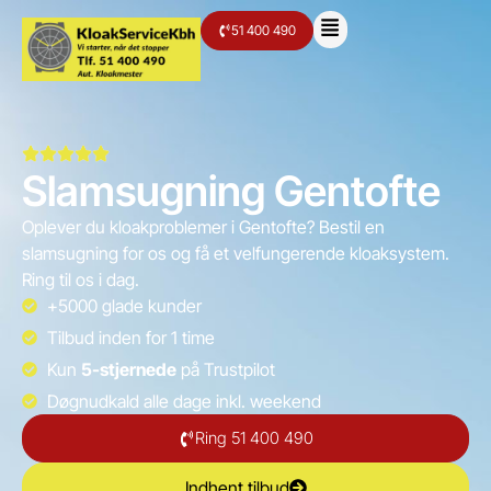
51 400 490
Slamsugning Gentofte
Oplever du kloakproblemer i Gentofte? Bestil en
slamsugning for os og få et velfungerende kloaksystem.
Ring til os i dag.
+5000 glade kunder
Tilbud inden for 1 time
Kun
5-stjernede
på Trustpilot
Døgnudkald alle dage inkl. weekend
Ring 51 400 490
Indhent tilbud