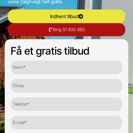
vores Døgnvagt helt gratis.
Indhent tilbud
Ring 51 400 490
Få et gratis tilbud
Navn*
(Required)
Firma
Telefon
(Required)
E-
mail
(Required)