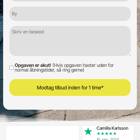
By
Besked
Opgaven er akut!
(Hvis opgaven haster uden for
Opgaven
normal åbningstider, så ring gerne)
er
akut!
Camilla Karlsson
★
★
★
★
★
10. sep. 2024