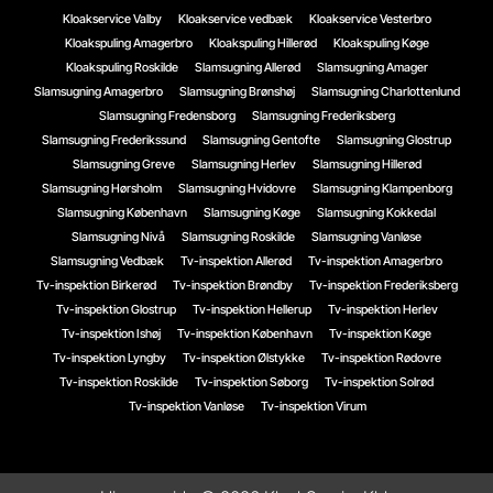
Kloakservice Valby
Kloakservice vedbæk
Kloakservice Vesterbro
Kloakspuling Amagerbro
Kloakspuling Hillerød
Kloakspuling Køge
Kloakspuling Roskilde
Slamsugning Allerød
Slamsugning Amager
Slamsugning Amagerbro
Slamsugning Brønshøj
Slamsugning Charlottenlund
Slamsugning Fredensborg
Slamsugning Frederiksberg
Slamsugning Frederikssund
Slamsugning Gentofte
Slamsugning Glostrup
Slamsugning Greve
Slamsugning Herlev
Slamsugning Hillerød
Slamsugning Hørsholm
Slamsugning Hvidovre
Slamsugning Klampenborg
Slamsugning København
Slamsugning Køge
Slamsugning Kokkedal
Slamsugning Nivå
Slamsugning Roskilde
Slamsugning Vanløse
Slamsugning Vedbæk
Tv-inspektion Allerød
Tv-inspektion Amagerbro
Tv-inspektion Birkerød
Tv-inspektion Brøndby
Tv-inspektion Frederiksberg
Tv-inspektion Glostrup
Tv-inspektion Hellerup
Tv-inspektion Herlev
Tv-inspektion Ishøj
Tv-inspektion København
Tv-inspektion Køge
Tv-inspektion Lyngby
Tv-inspektion Ølstykke
Tv-inspektion Rødovre
Tv-inspektion Roskilde
Tv-inspektion Søborg
Tv-inspektion Solrød
Tv-inspektion Vanløse
Tv-inspektion Virum