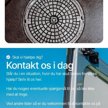
Skal vi hjælpe dig?
Kontakt os i dag
Står du i en situation, hvor du har akut behov for vores
hjælp? Skriv til os her.
Har du nogen eventuelle spørgsmål til os, så tøv ikke
med at ringe.
Ved andre tider så er du velkommen til at kontakte os på