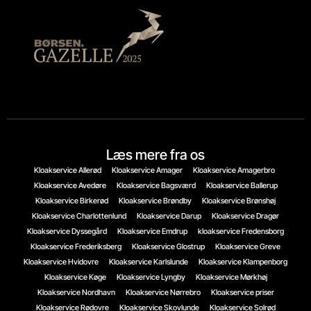
Læs mere fra os
Kloakservice Allerød
Kloakservice Amager
Kloakservice Amagerbro
Kloakservice Avedøre
Kloakservice Bagsværd
Kloakservice Ballerup
Kloakservice Birkerød
Kloakservice Brøndby
Kloakservice Brønshøj
Kloakservice Charlottenlund
Kloakservice Darup
Kloakservice Dragør
Kloakservice Dyssegård
Kloakservice Emdrup
kloakservice Fredensborg
Kloakservice Frederiksberg
Kloakservice Glostrup
Kloakservice Greve
Kloakservice Hvidovre
Kloakservice Karlslunde
Kloakservice Klampenborg
Kloakservice Køge
Kloakservice Lyngby
Kloakservice Mørkhøj
Kloakservice Nordhavn
Kloakservice Nørrebro
Kloakservice priser
Kloakservice Rødovre
Kloakservice Skovlunde
Kloakservice Solrød