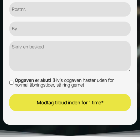
Postnr.
By
Besked
Opgaven er akut!
(Hvis opgaven haster uden for
Opgaven
normal åbningstider, så ring gerne)
er
akut!