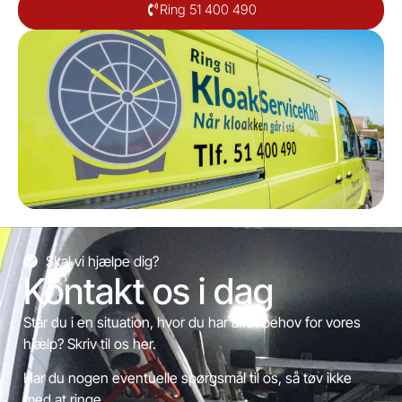
Ring 51 400 490
Skal vi hjælpe dig?
Kontakt os i dag
Står du i en situation, hvor du har akut behov for vores
hjælp? Skriv til os her.
Har du nogen eventuelle spørgsmål til os, så tøv ikke
med at ringe.