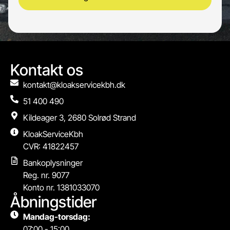
Kontakt os
kontakt@kloakservicekbh.dk
51 400 490
Kildeager 3, 2680 Solrød Strand
KloakServiceKbh
CVR: 41822457
Bankoplysninger
Reg. nr. 9077
Konto nr. 1381033070
Åbningstider
Mandag-torsdag:
07:00 - 15:00