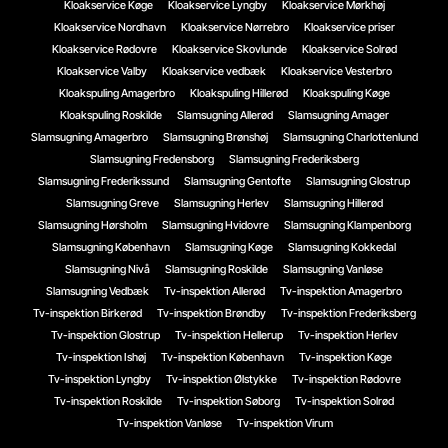
Kloakservice Køge
Kloakservice Lyngby
Kloakservice Mørkhøj
Kloakservice Nordhavn
Kloakservice Nørrebro
Kloakservice priser
Kloakservice Rødovre
Kloakservice Skovlunde
Kloakservice Solrød
Kloakservice Valby
Kloakservice vedbæk
Kloakservice Vesterbro
Kloakspuling Amagerbro
Kloakspuling Hillerød
Kloakspuling Køge
Kloakspuling Roskilde
Slamsugning Allerød
Slamsugning Amager
Slamsugning Amagerbro
Slamsugning Brønshøj
Slamsugning Charlottenlund
Slamsugning Fredensborg
Slamsugning Frederiksberg
Slamsugning Frederikssund
Slamsugning Gentofte
Slamsugning Glostrup
Slamsugning Greve
Slamsugning Herlev
Slamsugning Hillerød
Slamsugning Hørsholm
Slamsugning Hvidovre
Slamsugning Klampenborg
Slamsugning København
Slamsugning Køge
Slamsugning Kokkedal
Slamsugning Nivå
Slamsugning Roskilde
Slamsugning Vanløse
Slamsugning Vedbæk
Tv-inspektion Allerød
Tv-inspektion Amagerbro
Tv-inspektion Birkerød
Tv-inspektion Brøndby
Tv-inspektion Frederiksberg
Tv-inspektion Glostrup
Tv-inspektion Hellerup
Tv-inspektion Herlev
Tv-inspektion Ishøj
Tv-inspektion København
Tv-inspektion Køge
Tv-inspektion Lyngby
Tv-inspektion Ølstykke
Tv-inspektion Rødovre
Tv-inspektion Roskilde
Tv-inspektion Søborg
Tv-inspektion Solrød
Tv-inspektion Vanløse
Tv-inspektion Virum