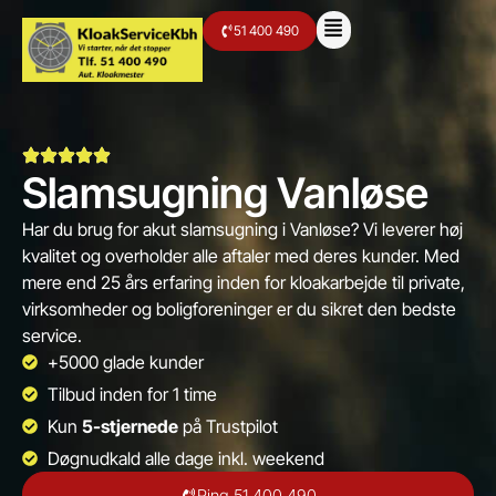
51 400 490
Slamsugning Vanløse
Har du brug for akut slamsugning i Vanløse? Vi leverer høj
kvalitet og overholder alle aftaler med deres kunder. Med
mere end 25 års erfaring inden for kloakarbejde til private,
virksomheder og boligforeninger er du sikret den bedste
service. ​
+5000 glade kunder
Tilbud inden for 1 time
Kun
5-stjernede
på Trustpilot
Døgnudkald alle dage inkl. weekend
Ring 51 400 490