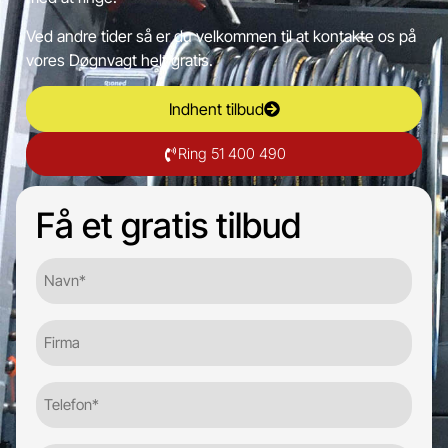
Ved andre tider så er du velkommen til at kontakte os på
vores Døgnvagt helt gratis.
Indhent tilbud
Ring 51 400 490
Få et gratis tilbud
Navn*
(Required)
Firma
Telefon
(Required)