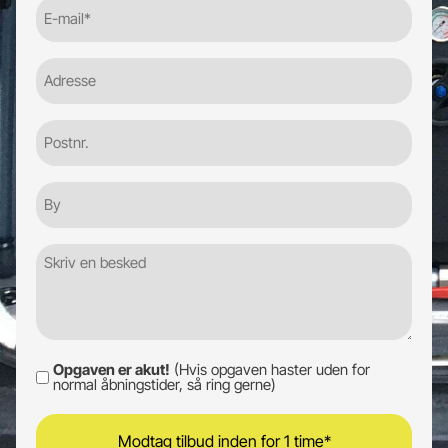
E-
mail
(Required)
Adresse
Postnr.
By
Besked
Opgaven er akut!
(Hvis opgaven haster uden for
Opgaven
normal åbningstider, så ring gerne)
er
akut!