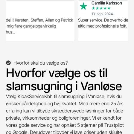
Camilla Karlsson
★
★
★
★
★
10. sep. 2024
 Karsten, Steffen, Allan og Patrick
Super service. De overholder aftaler til
 flere gange pga virkelig
altid med profesionelle folk. Kan varm
..
Hvorfor skal du vælge os?
Hvorfor vælge os til
slamsugning i Vanløse
Vælg KloakServiceKbh til slamsugning i Vanløse, hvis du
ønsker pålidelighed og høj kvalitet. Med mere end 25 års
erfaring kan vi tilbyde skræddersyede løsninger for både
private, virksomheder og boligforeninger. Vi er kendt for
vores gode service og har opnået 5 stjerner på Trustpilot
og Google. Derudover tilbyder vi lave priser uden skjulte