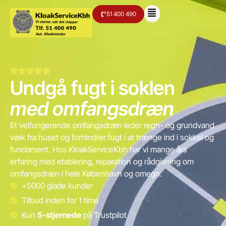
51 400 490
Undgå fugt i soklen
med omfangsdræn
Et velfungerende omfangsdræn leder regn- og grundvand
væk fra huset og forhindrer fugt i at trænge ind i sokkel og
fundament. Hos KloakServiceKbh har vi mange års
erfaring med etablering, reparation og rådgivning om
omfangsdræn i hele København og omegn.
+5000 glade kunder
Tilbud inden for 1 time
Kun
5-stjernede
på Trustpilot