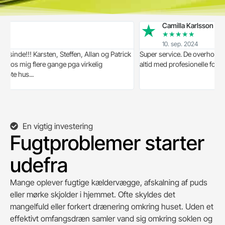
Camilla Karlsson
★
★
★
★
★
10. sep. 2024
e!!! Karsten, Steffen, Allan og Patrick
Super service. De overholder aftaler
s mig flere gange pga virkelig
altid med profesionelle folk. Kan
 hus...
En vigtig investering
Fugtproblemer starter
udefra
Mange oplever fugtige kældervægge, afskalning af puds
eller mørke skjolder i hjemmet. Ofte skyldes det
mangelfuld eller forkert drænering omkring huset. Uden et
effektivt omfangsdræn samler vand sig omkring soklen og