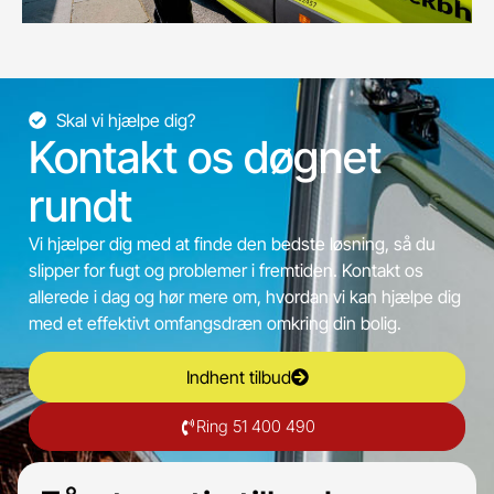
Skal vi hjælpe dig?
Kontakt os døgnet
rundt
Vi hjælper dig med at finde den bedste løsning, så du
slipper for fugt og problemer i fremtiden. Kontakt os
allerede i dag og hør mere om, hvordan vi kan hjælpe dig
med et effektivt omfangsdræn omkring din bolig.
Indhent tilbud
Ring 51 400 490