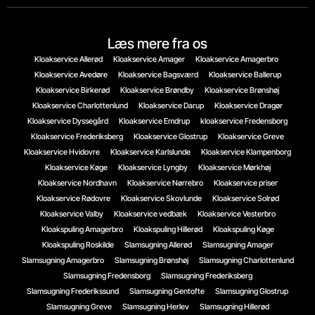
Læs mere fra os
Kloakservice Allerød
Kloakservice Amager
Kloakservice Amagerbro
Kloakservice Avedøre
Kloakservice Bagsværd
Kloakservice Ballerup
Kloakservice Birkerød
Kloakservice Brøndby
Kloakservice Brønshøj
Kloakservice Charlottenlund
Kloakservice Darup
Kloakservice Dragør
Kloakservice Dyssegård
Kloakservice Emdrup
kloakservice Fredensborg
Kloakservice Frederiksberg
Kloakservice Glostrup
Kloakservice Greve
Kloakservice Hvidovre
Kloakservice Karlslunde
Kloakservice Klampenborg
Kloakservice Køge
Kloakservice Lyngby
Kloakservice Mørkhøj
Kloakservice Nordhavn
Kloakservice Nørrebro
Kloakservice priser
Kloakservice Rødovre
Kloakservice Skovlunde
Kloakservice Solrød
Kloakservice Valby
Kloakservice vedbæk
Kloakservice Vesterbro
Kloakspuling Amagerbro
Kloakspuling Hillerød
Kloakspuling Køge
Kloakspuling Roskilde
Slamsugning Allerød
Slamsugning Amager
Slamsugning Amagerbro
Slamsugning Brønshøj
Slamsugning Charlottenlund
Slamsugning Fredensborg
Slamsugning Frederiksberg
Slamsugning Frederikssund
Slamsugning Gentofte
Slamsugning Glostrup
Slamsugning Greve
Slamsugning Herlev
Slamsugning Hillerød