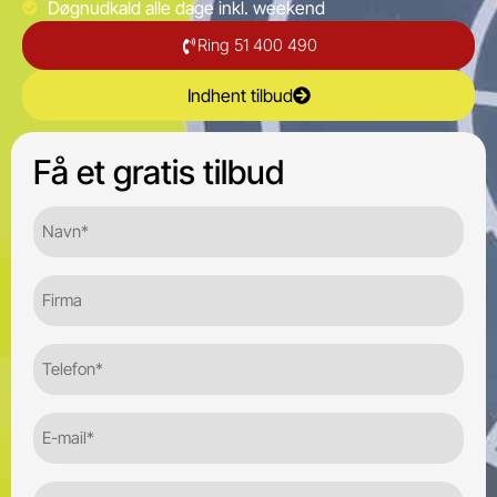
Døgnudkald alle dage inkl. weekend
Ring 51 400 490
Indhent tilbud
Få et gratis tilbud
Navn*
(Required)
Firma
Telefon
(Required)
E-
mail
(Required)
Adresse