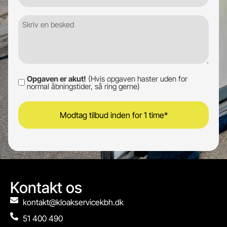
Besked
Opgaven er akut!
(Hvis opgaven haster uden for
Opgaven
normal åbningstider, så ring gerne)
er
akut!
Kontakt os
kontakt@kloakservicekbh.dk
51 400 490