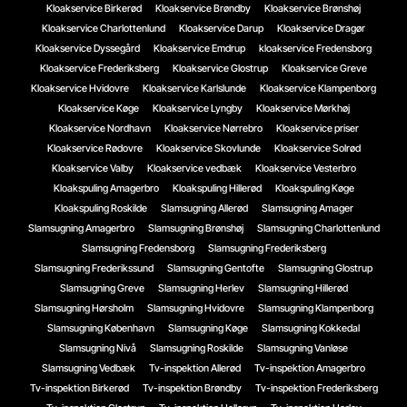
Kloakservice Birkerød
Kloakservice Brøndby
Kloakservice Brønshøj
Kloakservice Charlottenlund
Kloakservice Darup
Kloakservice Dragør
Kloakservice Dyssegård
Kloakservice Emdrup
kloakservice Fredensborg
Kloakservice Frederiksberg
Kloakservice Glostrup
Kloakservice Greve
Kloakservice Hvidovre
Kloakservice Karlslunde
Kloakservice Klampenborg
Kloakservice Køge
Kloakservice Lyngby
Kloakservice Mørkhøj
Kloakservice Nordhavn
Kloakservice Nørrebro
Kloakservice priser
Kloakservice Rødovre
Kloakservice Skovlunde
Kloakservice Solrød
Kloakservice Valby
Kloakservice vedbæk
Kloakservice Vesterbro
Kloakspuling Amagerbro
Kloakspuling Hillerød
Kloakspuling Køge
Kloakspuling Roskilde
Slamsugning Allerød
Slamsugning Amager
Slamsugning Amagerbro
Slamsugning Brønshøj
Slamsugning Charlottenlund
Slamsugning Fredensborg
Slamsugning Frederiksberg
Slamsugning Frederikssund
Slamsugning Gentofte
Slamsugning Glostrup
Slamsugning Greve
Slamsugning Herlev
Slamsugning Hillerød
Slamsugning Hørsholm
Slamsugning Hvidovre
Slamsugning Klampenborg
Slamsugning København
Slamsugning Køge
Slamsugning Kokkedal
Slamsugning Nivå
Slamsugning Roskilde
Slamsugning Vanløse
Slamsugning Vedbæk
Tv-inspektion Allerød
Tv-inspektion Amagerbro
Tv-inspektion Birkerød
Tv-inspektion Brøndby
Tv-inspektion Frederiksberg