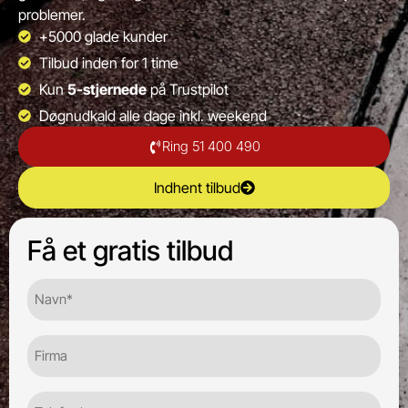
problemer.
+5000 glade kunder
Tilbud inden for 1 time
Kun
5-stjernede
på Trustpilot
Døgnudkald alle dage inkl. weekend
Ring 51 400 490
Indhent tilbud
Få et gratis tilbud
Navn*
(Required)
Firma
Telefon