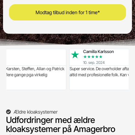
akut!
Camilla Karlsson
★
★
★
★
★
10. sep. 2024
en, Steffen, Allan og Patrick
Super service. De overholder aftaler til punkt 
 gange pga virkelig
altid med profesionelle folk. Kan varmt anbe
Ældre kloaksystemer
Udfordringer med ældre
kloaksystemer på Amagerbro