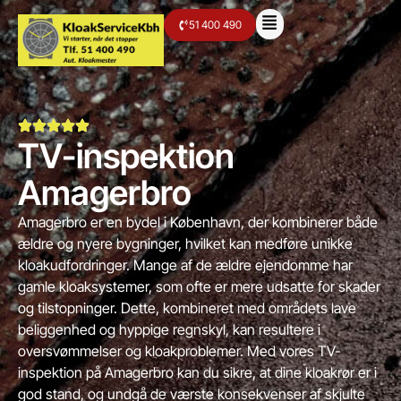
51 400 490
TV-inspektion
Amagerbro
Amagerbro er en bydel i København, der kombinerer både
ældre og nyere bygninger, hvilket kan medføre unikke
kloakudfordringer. Mange af de ældre ejendomme har
gamle kloaksystemer, som ofte er mere udsatte for skader
og tilstopninger. Dette, kombineret med områdets lave
beliggenhed og hyppige regnskyl, kan resultere i
oversvømmelser og kloakproblemer. Med vores TV-
inspektion på Amagerbro kan du sikre, at dine kloakrør er i
god stand, og undgå de værste konsekvenser af skjulte