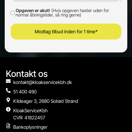
Opgaven er akut!
(Hvis opgaven haster uden for
Opgaven
normal åbningstider, så ring gerne)
er
akut!
Kontakt os
kontakt@kloakservicekbh.dk
51 400 490
Kildeager 3, 2680 Solrød Strand
KloakServiceKbh
CVR: 41822457
Bankoplysninger