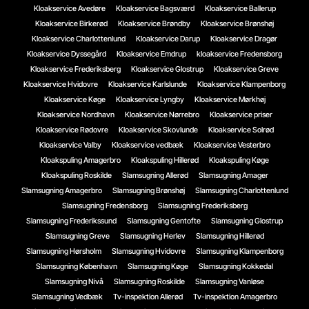
Kloakservice Avedøre
Kloakservice Bagsværd
Kloakservice Ballerup
Kloakservice Birkerød
Kloakservice Brøndby
Kloakservice Brønshøj
Kloakservice Charlottenlund
Kloakservice Darup
Kloakservice Dragør
Kloakservice Dyssegård
Kloakservice Emdrup
kloakservice Fredensborg
Kloakservice Frederiksberg
Kloakservice Glostrup
Kloakservice Greve
Kloakservice Hvidovre
Kloakservice Karlslunde
Kloakservice Klampenborg
Kloakservice Køge
Kloakservice Lyngby
Kloakservice Mørkhøj
Kloakservice Nordhavn
Kloakservice Nørrebro
Kloakservice priser
Kloakservice Rødovre
Kloakservice Skovlunde
Kloakservice Solrød
Kloakservice Valby
Kloakservice vedbæk
Kloakservice Vesterbro
Kloakspuling Amagerbro
Kloakspuling Hillerød
Kloakspuling Køge
Kloakspuling Roskilde
Slamsugning Allerød
Slamsugning Amager
Slamsugning Amagerbro
Slamsugning Brønshøj
Slamsugning Charlottenlund
Slamsugning Fredensborg
Slamsugning Frederiksberg
Slamsugning Frederikssund
Slamsugning Gentofte
Slamsugning Glostrup
Slamsugning Greve
Slamsugning Herlev
Slamsugning Hillerød
Slamsugning Hørsholm
Slamsugning Hvidovre
Slamsugning Klampenborg
Slamsugning København
Slamsugning Køge
Slamsugning Kokkedal
Slamsugning Nivå
Slamsugning Roskilde
Slamsugning Vanløse
Slamsugning Vedbæk
Tv-inspektion Allerød
Tv-inspektion Amagerbro