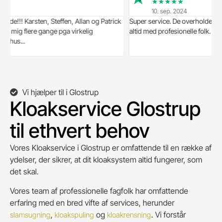
★
★
★
★
★
10. sep. 2024
Karsten, Steffen, Allan og Patrick
Super service. De overholder aftaler til 
 flere gange pga virkelig
altid med profesionelle folk. Kan varm
..
Vi hjælper til i Glostrup
Kloakservice Glostrup
til ethvert behov
Vores Kloakservice i Glostrup er omfattende til en række af
ydelser, der sikrer, at dit kloaksystem altid fungerer, som
det skal.
Vores team af professionelle fagfolk har omfattende
erfaring med en bred vifte af services, herunder
,
og
. Vi forstår
slamsugning
kloakspuling
kloakrensning