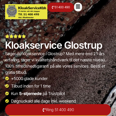
51 400 490
Kloakservice Glostrup
Søger du kloakservice i Glostrup? Med mere end 25 års
erfaring, tager vi kvalitetshåndværk til det næste niveau.
100% tilfredshedsgaranti på alle vores services. Bestil et
gratis tilbud.
+5000 glade kunder
Tilbud inden for 1 time
Kun
5-stjernede
på Trustpilot
Døgnudkald alle dage inkl. weekend
Ring 51 400 490