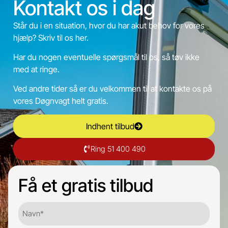
Kontakt os i dag
Står du i en situation, hvor du har akut behov for vores
hjælp? Skriv til os her.
Har du nogen eventuelle spørgsmål til os, så tøv ikke
med at ringe.
Ved andre tider så er du velkommen til at kontakte os på
vores Døgnvagt helt gratis.
Indhent tilbud
Ring 51 400 490
Få et gratis tilbud
Navn*
(Required)