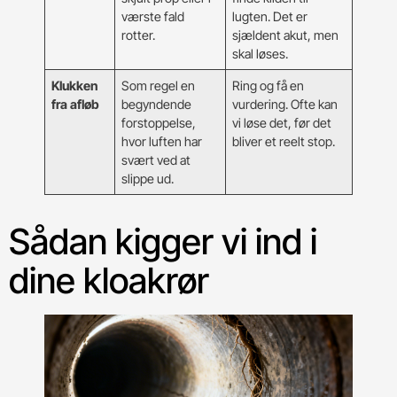
værste fald
lugten. Det er
rotter.
sjældent akut, men
skal løses.
Klukken
Som regel en
Ring og få en
fra afløb
begyndende
vurdering. Ofte kan
forstoppelse,
vi løse det, før det
hvor luften har
bliver et reelt stop.
svært ved at
slippe ud.
Sådan kigger vi ind i
dine kloakrør