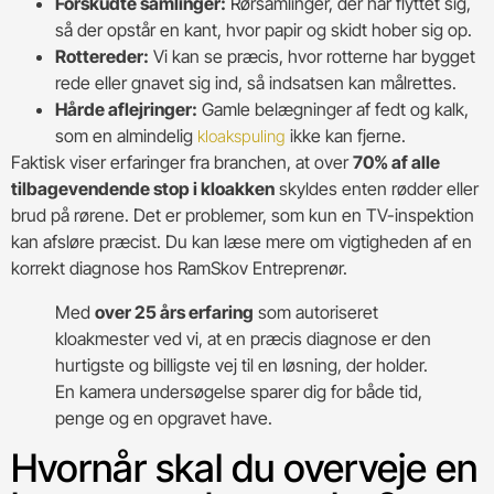
Forskudte samlinger:
Rørsamlinger, der har flyttet sig,
så der opstår en kant, hvor papir og skidt hober sig op.
Rottereder:
Vi kan se præcis, hvor rotterne har bygget
rede eller gnavet sig ind, så indsatsen kan målrettes.
Hårde aflejringer:
Gamle belægninger af fedt og kalk,
som en almindelig
ikke kan fjerne.
kloakspuling
Faktisk viser erfaringer fra branchen, at over
70% af alle
tilbagevendende stop i kloakken
skyldes enten rødder eller
brud på rørene. Det er problemer, som kun en TV-inspektion
kan afsløre præcist. Du kan læse mere om vigtigheden af en
korrekt diagnose hos RamSkov Entreprenør.
Med
over 25 års erfaring
som autoriseret
kloakmester ved vi, at en præcis diagnose er den
hurtigste og billigste vej til en løsning, der holder.
En kamera undersøgelse sparer dig for både tid,
penge og en opgravet have.
Hvornår skal du overveje en