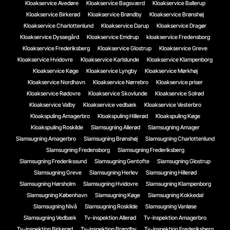
Kloakservice Avedøre
Kloakservice Bagsværd
Kloakservice Ballerup
Kloakservice Birkerød
Kloakservice Brøndby
Kloakservice Brønshøj
Kloakservice Charlottenlund
Kloakservice Darup
Kloakservice Dragør
Kloakservice Dyssegård
Kloakservice Emdrup
kloakservice Fredensborg
Kloakservice Frederiksberg
Kloakservice Glostrup
Kloakservice Greve
Kloakservice Hvidovre
Kloakservice Karlslunde
Kloakservice Klampenborg
Kloakservice Køge
Kloakservice Lyngby
Kloakservice Mørkhøj
Kloakservice Nordhavn
Kloakservice Nørrebro
Kloakservice priser
Kloakservice Rødovre
Kloakservice Skovlunde
Kloakservice Solrød
Kloakservice Valby
Kloakservice vedbæk
Kloakservice Vesterbro
Kloakspuling Amagerbro
Kloakspuling Hillerød
Kloakspuling Køge
Kloakspuling Roskilde
Slamsugning Allerød
Slamsugning Amager
Slamsugning Amagerbro
Slamsugning Brønshøj
Slamsugning Charlottenlund
Slamsugning Fredensborg
Slamsugning Frederiksberg
Slamsugning Frederikssund
Slamsugning Gentofte
Slamsugning Glostrup
Slamsugning Greve
Slamsugning Herlev
Slamsugning Hillerød
Slamsugning Hørsholm
Slamsugning Hvidovre
Slamsugning Klampenborg
Slamsugning København
Slamsugning Køge
Slamsugning Kokkedal
Slamsugning Nivå
Slamsugning Roskilde
Slamsugning Vanløse
Slamsugning Vedbæk
Tv-inspektion Allerød
Tv-inspektion Amagerbro
Tv-inspektion Birkerød
Tv-inspektion Brøndby
Tv-inspektion Frederiksberg