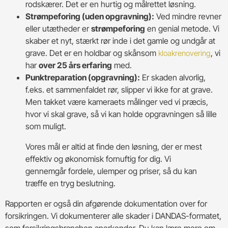
rodskærer. Det er en hurtig og målrettet løsning.
Strømpeforing (uden opgravning):
Ved mindre revner
eller utætheder er
strømpeforing
en genial metode. Vi
skaber et nyt, stærkt rør inde i det gamle og undgår at
grave. Det er en holdbar og skånsom
, vi
kloakrenovering
har
over 25 års erfaring
med.
Punktreparation (opgravning):
Er skaden alvorlig,
f.eks. et sammenfaldet rør, slipper vi ikke for at grave.
Men takket være kameraets målinger ved vi præcis,
hvor vi skal grave, så vi kan holde opgravningen så lille
som muligt.
Vores mål er altid at finde den løsning, der er mest
effektiv og økonomisk fornuftig for dig. Vi
gennemgår fordele, ulemper og priser, så du kan
træffe en tryg beslutning.
Rapporten er også din afgørende dokumentation over for
forsikringen. Vi dokumenterer alle skader i DANDAS-formatet,
som forsikringsbranchen anerkender. Du kan lære mere om