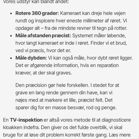
Vores udstyr kan blandt andet:
Rotere 360 grader:
Kameraet kan dreje hele vejen
rundt og inspicere hver eneste millimeter af røret. Vi
opdager alt – fra de mindste revner til tegn på rotter.
Måle afstanden præcist:
Systemet måler løbende,
hvor langt kameraet er inde i røret. Finder vi et brud,
ved vi præcis, hvor det er.
Måle dybden:
Vi kan også måle, hvor dybt røret ligger.
Det er afgørende information, hvis en reparation
kræver, at der skal graves.
Den præcision gør hele forskellen. I stedet for at
grave en lang rende gennem din have, kan vi
nøjes med at markere et lille, præcist felt. Det
sparer dig for en masse besvær, rod og penge.
En
TV-inspektion
er altså vores metode til at diagnosticere
kloakken indefra. Den giver os det fulde overblik, vi skal
bruge for at løse dit problem korrekt første gang. Læs mere