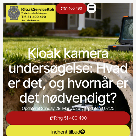
51 400 490
Kloak kamera
undersøgelse: Hvad
er det, og hvornår er
det nødvendigt?
Opdateret
Sunday 29. Mar 2026
Opdateret
07:25
Ring 51 400 490
Indhent tilbud