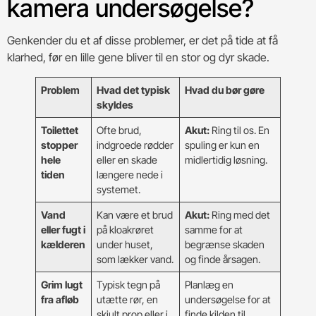
kamera undersøgelse?
Genkender du et af disse problemer, er det på tide at få
klarhed, før en lille gene bliver til en stor og dyr skade.
Problem
Hvad det typisk
Hvad du bør gøre
skyldes
Toilettet
Ofte brud,
Akut:
Ring til os. En
stopper
indgroede rødder
spuling er kun en
hele
eller en skade
midlertidig løsning.
tiden
længere nede i
systemet.
Vand
Kan være et brud
Akut:
Ring med det
eller fugt i
på kloakrøret
samme for at
kælderen
under huset,
begrænse skaden
som lækker vand.
og finde årsagen.
Grim lugt
Typisk tegn på
Planlæg en
fra afløb
utætte rør, en
undersøgelse for at
skjult prop eller i
finde kilden til