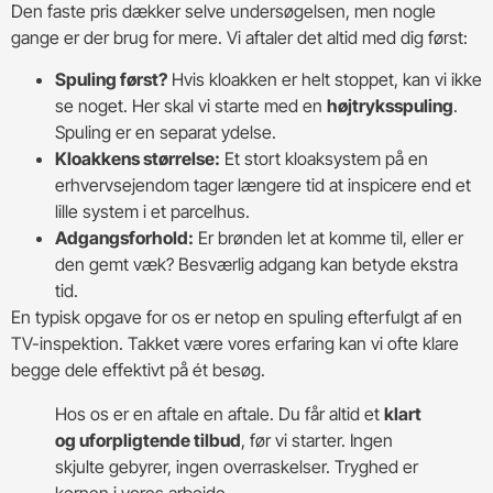
Den faste pris dækker selve undersøgelsen, men nogle
gange er der brug for mere. Vi aftaler det altid med dig først:
Spuling først?
Hvis kloakken er helt stoppet, kan vi ikke
se noget. Her skal vi starte med en
højtryksspuling
.
Spuling er en separat ydelse.
Kloakkens størrelse:
Et stort kloaksystem på en
erhvervsejendom tager længere tid at inspicere end et
lille system i et parcelhus.
Adgangsforhold:
Er brønden let at komme til, eller er
den gemt væk? Besværlig adgang kan betyde ekstra
tid.
En typisk opgave for os er netop en spuling efterfulgt af en
TV-inspektion. Takket være vores erfaring kan vi ofte klare
begge dele effektivt på ét besøg.
Hos os er en aftale en aftale. Du får altid et
klart
og uforpligtende tilbud
, før vi starter. Ingen
skjulte gebyrer, ingen overraskelser. Tryghed er