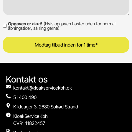
Opgaven er akut!
(Hvis opgaven haster uden for normal
Opgaven
åbningstider, så ring gerne)
er
akut!
Kontakt os
kontakt@kloakservicekbh.dk
51 400 490
Kildeager 3, 2680 Solrød Strand
KloakServiceKbh
CVR: 41822457