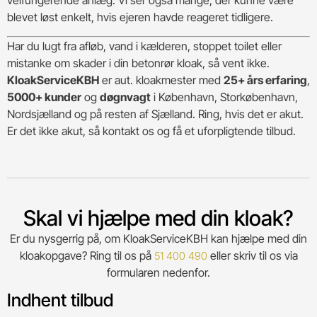
velfungerende anlæg. Vi ser også mange, der kunne være
blevet løst enkelt, hvis ejeren havde reageret tidligere.
Har du lugt fra afløb, vand i kælderen, stoppet toilet eller
mistanke om skader i din betonrør kloak, så vent ikke.
KloakServiceKBH
er aut. kloakmester med
25+ års erfaring
,
5000+ kunder
og
døgnvagt
i København, Storkøbenhavn,
Nordsjælland og på resten af Sjælland. Ring, hvis det er akut.
Er det ikke akut, så kontakt os og få et uforpligtende tilbud.
Skal vi hjælpe med din kloak?
Er du nysgerrig på, om KloakServiceKBH kan hjælpe med din
kloakopgave? Ring til os på
eller skriv til os via
51 400 490
formularen nedenfor.
Indhent tilbud