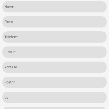
Navn*
(Required)
Firma
Telefon
(Required)
E-
mail
(Required)
Adresse
Postnr.
By
Besked