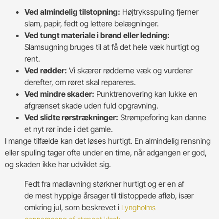
Ved almindelig tilstopning:
Højtryksspuling fjerner
slam, papir, fedt og lettere belægninger.
Ved tungt materiale i brønd eller ledning:
Slamsugning bruges til at få det hele væk hurtigt og
rent.
Ved rødder:
Vi skærer rødderne væk og vurderer
derefter, om røret skal repareres.
Ved mindre skader:
Punktrenovering kan lukke en
afgrænset skade uden fuld opgravning.
Ved slidte rørstrækninger:
Strømpeforing kan danne
et nyt rør inde i det gamle.
I mange tilfælde kan det løses hurtigt. En almindelig rensning
eller spuling tager ofte under en time, når adgangen er god,
og skaden ikke har udviklet sig.
Fedt fra madlavning størkner hurtigt og er en af
de mest hyppige årsager til tilstoppede afløb, især
omkring jul, som beskrevet i
Lyngholms
.