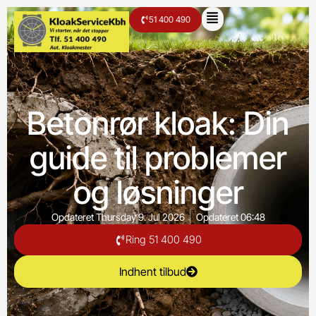
51 400 490
Betonrør kloak: Din
guide til problemer
og løsninger
Opdateret
Thursday 9. Jul 2026
Opdateret
06:48
Ring 51 400 490
Indhent tilbud