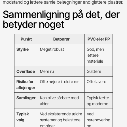
modstand og lettere samle belægninger end glattere plastrør.
Sammenligning på det, der
betyder noget
Punkt
Betonrør
PVC eller PP
Styrke
Meget robust
God, men
lettere
materiale
Overflade
Mere ru
Glattere
Risiko for
Ofte højere i ældre rør
Ofte lavere
aflejringer
Samlinger
Kan blive sårbare med
Typisk tætte
alder
og moderne
Typisk
Ved eksisterende ældre
Ved
valg
systemer og belastede
nyrenovering
områder
og