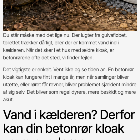
Du står måske med det lige nu. Der lugter fra gulvafløbet,
toilettet trækker dårligt, eller der er kommet vand ind i
kælderen. Når det sker i et hus med ældre kloak, er
betonrørene ofte det sted, vi finder fejlen.
Det vigtigste er enkelt. Vent ikke og se tiden an. En betonrør
kloak kan fungere fint i mange år, men når samlinger bliver
utætte, eller røret får revner, bliver problemet sjældent mindre
af sig selv. Det bliver som regel dyrere, mere beskidt og mere
akut.
Vand i kælderen? Derfor
kan din betonrør kloak