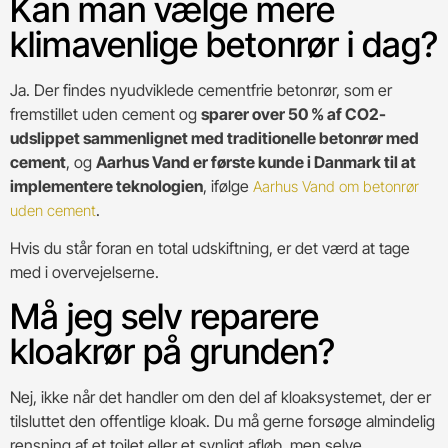
Kan man vælge mere
klimavenlige betonrør i dag?
Ja. Der findes nyudviklede cementfrie betonrør, som er
fremstillet uden cement og
sparer over 50 % af CO2-
udslippet sammenlignet med traditionelle betonrør med
cement
, og
Aarhus Vand er første kunde i Danmark til at
implementere teknologien
, ifølge
Aarhus Vand om betonrør
.
uden cement
Hvis du står foran en total udskiftning, er det værd at tage
med i overvejelserne.
Må jeg selv reparere
kloakrør på grunden?
Nej, ikke når det handler om den del af kloaksystemet, der er
tilsluttet den offentlige kloak. Du må gerne forsøge almindelig
rensning af et toilet eller et synligt afløb, men selve