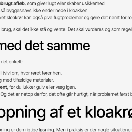
brugt afløb
, som giver lugt eller skaber usikkerhed
af, så byggesnavs ikke ender nede i kloakken
ukket kloakrør kan også give fugtproblemer og gøre det nemt for r
i brug, skal det ikke stå og vente. Det skal vurderes og som rege
 med det samme
 det enkelt:
 tvivl om, hvor røret fører hen.
g
med tilfældige materialer.
nent
, før du lukker gulv eller væg igen.
 det er netop derfor, det ofte går hurtigt, når problemet først b
opning af et kloak
pning er den rigtige løsning. Men i praksis er der nogle situationer,