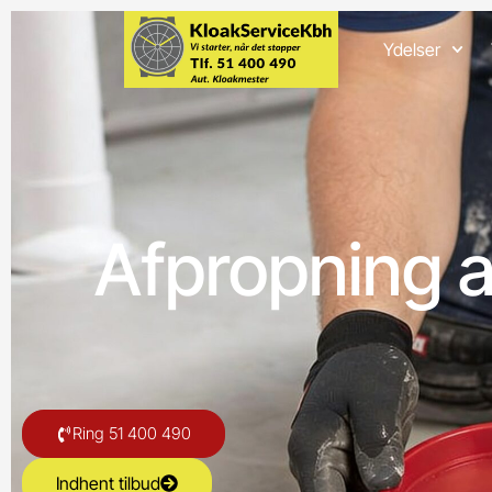
Ydelser
Afpropning af
Ring 51 400 490
Indhent tilbud