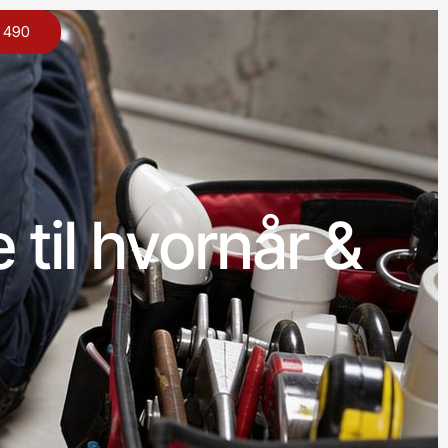
0 490
 til hvornår &