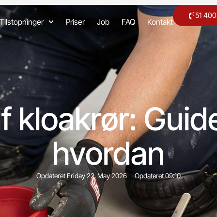
51 40
Tilstopninger
Priser
Job
FAQ
Kontakt
 kloakrør: Guide
hvordan
Opdateret
Friday 22. May 2026
Opdateret
09:10