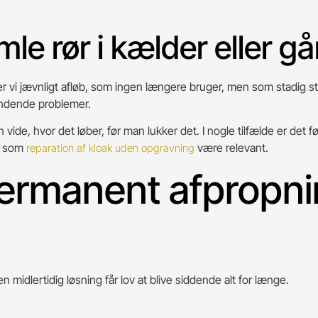
e rør i kælder eller gå
vi jævnligt afløb, som ingen længere bruger, men som stadig stå
vendende problemer.
an vide, hvor det løber, før man lukker det. I nogle tilfælde er de
ng som
være relevant.
reparation af kloak uden opgravning
 permanent afpropn
n midlertidig løsning får lov at blive siddende alt for længe.