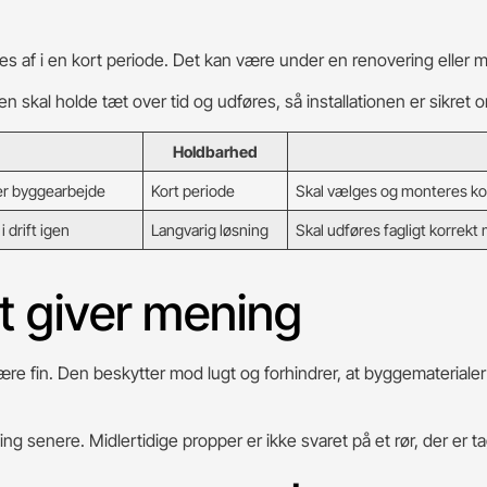
kes af i en kort periode. Det kan være under en renovering eller
 skal holde tæt over tid og udføres, så installationen er sikret or
Holdbarhed
ler byggearbejde
Kort periode
Skal vælges og monteres kor
i drift igen
Langvarig løsning
Skal udføres fagligt korrekt
gt giver mening
 være fin. Den beskytter mod lugt og forhindrer, at byggematerialer
ng senere. Midlertidige propper er ikke svaret på et rør, der er tag