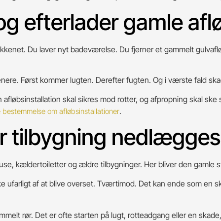
g efterlader gamle afl
kkenet. Du laver nyt badeværelse. Du fjerner et gammelt gulvafløb
enere. Først kommer lugten. Derefter fugten. Og i værste fald sk
afløbsinstallation skal sikres mod rotter, og afpropning skal ske 
.
 bestemmelse om afløbsinstallationer
er tilbygning nedlægges
, kældertoiletter og ældre tilbygninger. Her bliver den gamle stik
kke ufarligt af at blive overset. Tværtimod. Det kan ende som en sk
melt rør. Det er ofte starten på lugt, rotteadgang eller en skade