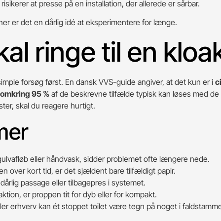
sikerer at presse på en installation, der allerede er sårbar.
ioner er det en dårlig idé at eksperimentere for længe.
al ringe til en klo
imple forsøg først. En dansk VVS-guide angiver, at det kun er i
c
omkring 95 %
af de beskrevne tilfælde typisk kan løses med de
ster, skal du reagere hurtigt.
mer
, gulvafløb eller håndvask, sidder problemet ofte længere nede.
en over kort tid, er det sjældent bare tilfældigt papir.
 dårlig passage eller tilbagepres i systemet.
eaktion, er proppen tit for dyb eller for kompakt.
ler erhverv kan ét stoppet toilet være tegn på noget i faldstamm