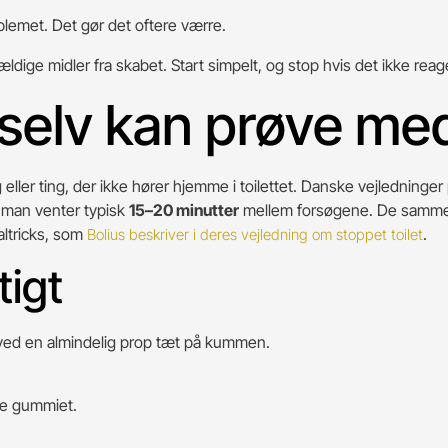
blemet. Det gør det oftere værre.
lfældige midler fra skabet. Start simpelt, og stop hvis det ikke reag
selv kan prøve med
g eller ting, der ikke hører hjemme i toilettet. Danske vejlednin
 man venter typisk
15–20 minutter
mellem forsøgene. De samme rå
altricks, som
.
Bolius beskriver i deres vejledning om stoppet toilet
tigt
 i ved en almindelig prop tæt på kummen.
ke gummiet.