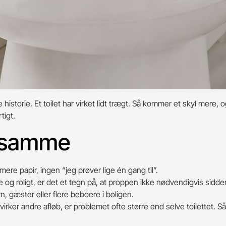
historie. Et toilet har virket lidt trægt. Så kommer et skyl mere,
tigt.
t samme
 mere papir, ingen “jeg prøver lige én gang til”.
lle og roligt, er det et tegn på, at proppen ikke nødvendigvis sidder
rn, gæster eller flere beboere i boligen.
åvirker andre afløb, er problemet ofte større end selve toilettet