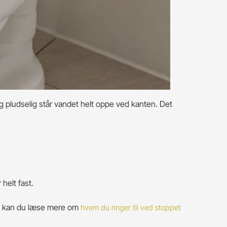
 og pludselig står vandet helt oppe ved kanten. Det
 helt fast.
. Så kan du læse mere om
hvem du ringer til ved stoppet