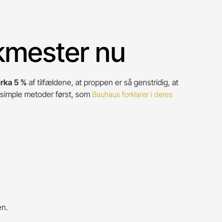
akmester nu
irka 5 %
af tilfældene, at proppen er så genstridig, at
 simple metoder først, som
Bauhaus forklarer i deres
en.