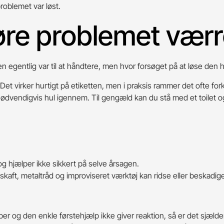
problemet var løst.
gøre problemet vær
ppen egentlig var til at håndtere, men hvor forsøget på at løse den
er. Det virker hurtigt på etiketten, men i praksis rammer det ofte 
 nødvendigvis hul igennem. Til gengæld kan du stå med et toilet 
 og hjælper ikke sikkert på selve årsagen.
eskaft, metaltråd og improviseret værktøj kan ridse eller beskadi
per og den enkle førstehjælp ikke giver reaktion, så er det sjæld