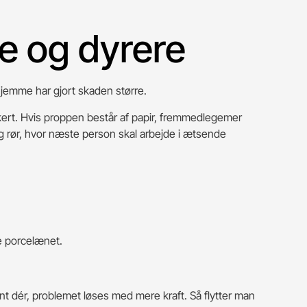
re og dyrere
 hjemme har gjort skaden større.
forkert. Hvis proppen består af papir, fremmedlegemer
og rør, hvor næste person skal arbejde i ætsende
ge porcelænet.
ent dér, problemet løses med mere kraft. Så flytter man