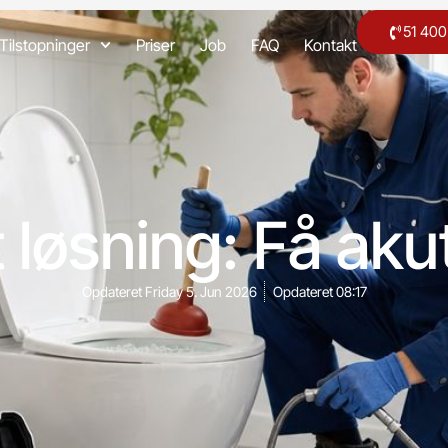
51 40
Tilstopninger
Priser
Job
FAQ
Kontakt
t løsning: Få aku
Opdateret
Friday 5. Jun 2026
Opdateret
08:17