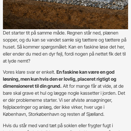
Det starter tit på samme måde. Regnen står ned, plænen
sopper, og du kan se vandet samle sig tættere og tættere på
huset. Så kommer spørgsmålet: Kan en faskine løse det her,
eller ender du med en dyr fejl, fordi nogen på nettet fik det til
at lyde nemt?
Vores klare svar er enkelt.
En faskine kan være en god
løsning, men kun hvis den er lovlig, placeret rigtigt og
dimensioneret til din grund.
Alt for mange får at vide, at de
bare skal grave et hul og lægge nogle kassetter i jorden. Det
er dér problemerne starter. Vi ser afviste ansøgninger,
fejlplaceringer og anlæg, der ikke virker, hver uge i
København, Storkøbenhavn og resten af Sjælland.
Hvis du står med vand tæt på soklen eller frygter fugt i