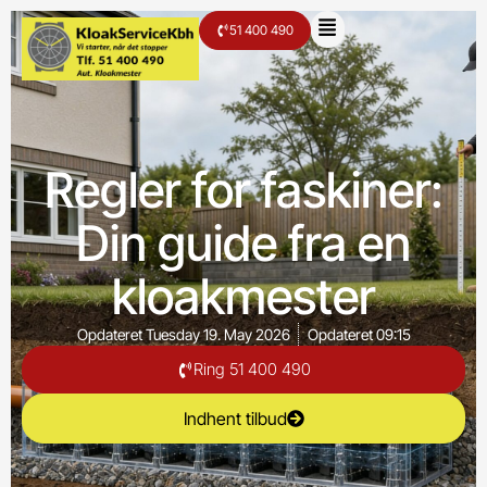
51 400 490
Regler for faskiner:
Din guide fra en
kloakmester
Opdateret
Tuesday 19. May 2026
Opdateret
09:15
Ring 51 400 490
Indhent tilbud