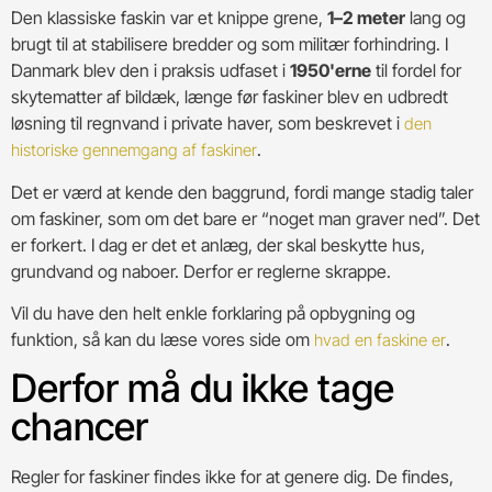
Den klassiske faskin var et knippe grene,
1–2 meter
lang og
brugt til at stabilisere bredder og som militær forhindring. I
Danmark blev den i praksis udfaset i
1950'erne
til fordel for
skytematter af bildæk, længe før faskiner blev en udbredt
løsning til regnvand i private haver, som beskrevet i
den
.
historiske gennemgang af faskiner
Det er værd at kende den baggrund, fordi mange stadig taler
om faskiner, som om det bare er “noget man graver ned”. Det
er forkert. I dag er det et anlæg, der skal beskytte hus,
grundvand og naboer. Derfor er reglerne skrappe.
Vil du have den helt enkle forklaring på opbygning og
funktion, så kan du læse vores side om
.
hvad en faskine er
Derfor må du ikke tage
chancer
Regler for faskiner findes ikke for at genere dig. De findes,