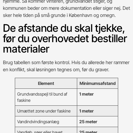
hjemme. Så kommer vinteren, grundvandet stiger, og
kommunen beder om mere dokumentation eller siger nej. Det
sker hele tiden på små grunde i København og omegn.
De afstande du skal tjekke,
før du overhovedet bestiller
materialer
Brug tabellen som første kontrol. Hvis du allerede her rammer
en konflikt, skal løsningen tegnes om, før du graver.
Element
Minimumsafstand
Grundvandsspejl til bund af
1 meter
faskine
Umættet zone under faskine
1 meter
Vandindvindingsanlæg
25 meter
Vandløb, søer eller havet
25 meter