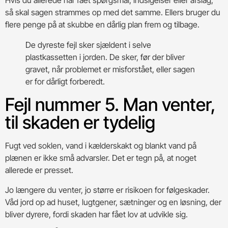
Hvis du allerede har fået spørgsmål, indsigelser eller afslag,
så skal sagen strammes op med det samme. Ellers bruger du
flere penge på at skubbe en dårlig plan frem og tilbage.
De dyreste fejl sker sjældent i selve
plastkassetten i jorden. De sker, før der bliver
gravet, når problemet er misforstået, eller sagen
er for dårligt forberedt.
Fejl nummer 5. Man venter,
til skaden er tydelig
Fugt ved soklen, vand i kælderskakt og blankt vand på
plænen er ikke små advarsler. Det er tegn på, at noget
allerede er presset.
Jo længere du venter, jo større er risikoen for følgeskader.
Våd jord op ad huset, lugtgener, sætninger og en løsning, der
bliver dyrere, fordi skaden har fået lov at udvikle sig.