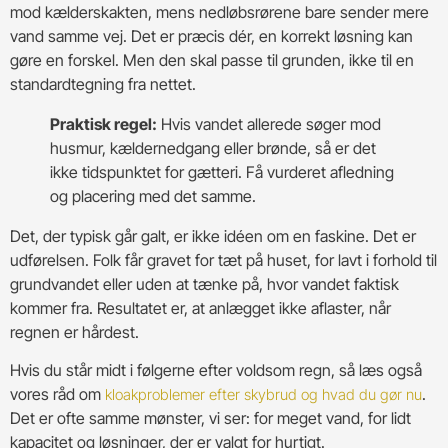
mod kælderskakten, mens nedløbsrørene bare sender mere
vand samme vej. Det er præcis dér, en korrekt løsning kan
gøre en forskel. Men den skal passe til grunden, ikke til en
standardtegning fra nettet.
Praktisk regel:
Hvis vandet allerede søger mod
husmur, kældernedgang eller brønde, så er det
ikke tidspunktet for gætteri. Få vurderet afledning
og placering med det samme.
Det, der typisk går galt, er ikke idéen om en faskine. Det er
udførelsen. Folk får gravet for tæt på huset, for lavt i forhold til
grundvandet eller uden at tænke på, hvor vandet faktisk
kommer fra. Resultatet er, at anlægget ikke aflaster, når
regnen er hårdest.
Hvis du står midt i følgerne efter voldsom regn, så læs også
vores råd om
.
kloakproblemer efter skybrud og hvad du gør nu
Det er ofte samme mønster, vi ser: for meget vand, for lidt
kapacitet og løsninger, der er valgt for hurtigt.