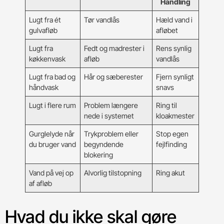
Handling
Lugt fra ét
Tør vandlås
Hæld vand i
gulvafløb
afløbet
Lugt fra
Fedt og madrester i
Rens synlig
køkkenvask
afløb
vandlås
Lugt fra bad og
Hår og sæberester
Fjern synligt
håndvask
snavs
Lugt i flere rum
Problem længere
Ring til
nede i systemet
kloakmester
Gurglelyde når
Trykproblem eller
Stop egen
du bruger vand
begyndende
fejlfinding
blokering
Vand på vej op
Alvorlig tilstopning
Ring akut
af afløb
Hvad du ikke skal gøre