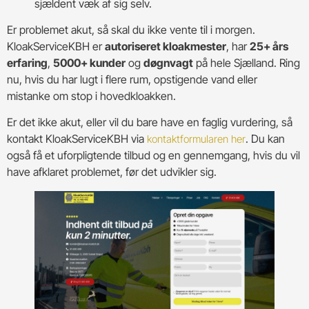
sjældent væk af sig selv.
Er problemet akut, så skal du ikke vente til i morgen.
KloakServiceKBH er
autoriseret kloakmester
, har
25+ års
erfaring
,
5000+ kunder
og
døgnvagt
på hele Sjælland. Ring
nu, hvis du har lugt i flere rum, opstigende vand eller
mistanke om stop i hovedkloakken.
Er det ikke akut, eller vil du bare have en faglig vurdering, så
kontakt KloakServiceKBH via
. Du kan
kontaktformularen her
også få et uforpligtende tilbud og en gennemgang, hvis du vil
have afklaret problemet, før det udvikler sig.