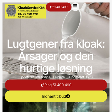
51 400 490
Lugtgener fra kloak:
Årsager og den
hurtige løsning
Opdateret
Saturday 4. Jul 2026
Opdateret
06:57
Ring 51 400 490
Indhent tilbud