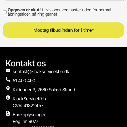
Opgaven er akut!
(Hvis opgaven haster uden for normal
Opgaven
åbningstider, så ring gerne)
er
akut!
Kontakt os
kontakt@kloakservicekbh.dk
51 400 490
Kildeager 3, 2680 Solrød Strand
KloakServiceKbh
CVR: 41822457
Bankoplysninger
Reg. nr. 9077