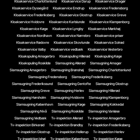
Kloakservice Charlottenlund
Kloakservice Darup
Kloakservice Dragør
Kloakservice Dyssegård
Kloakservice Emdrup
kloakservice Fredensborg
Kloakservice Frederiksberg
Kloakservice Glostrup
Kloakservice Greve
Kloakservice Hvidovre
Kloakservice Karlslunde
Kloakservice Klampenborg
Kloakservice Køge
Kloakservice Lyngby
Kloakservice Mørkhøj
Kloakservice Nordhavn
Kloakservice Nørrebro
Kloakservice priser
Kloakservice Rødovre
Kloakservice Skovlunde
Kloakservice Solrød
Kloakservice Valby
Kloakservice vedbæk
Kloakservice Vesterbro
Kloakspuling Amagerbro
Kloakspuling Hillerød
Kloakspuling Køge
Kloakspuling Roskilde
Slamsugning Allerød
Slamsugning Amager
Slamsugning Amagerbro
Slamsugning Brønshøj
Slamsugning Charlottenlund
Slamsugning Fredensborg
Slamsugning Frederiksberg
Slamsugning Frederikssund
Slamsugning Gentofte
Slamsugning Glostrup
Slamsugning Greve
Slamsugning Herlev
Slamsugning Hillerød
Slamsugning Hørsholm
Slamsugning Hvidovre
Slamsugning Klampenborg
Slamsugning København
Slamsugning Køge
Slamsugning Kokkedal
Slamsugning Nivå
Slamsugning Roskilde
Slamsugning Vanløse
Slamsugning Vedbæk
Tv-inspektion Allerød
Tv-inspektion Amagerbro
Tv-inspektion Birkerød
Tv-inspektion Brøndby
Tv-inspektion Frederiksberg
Tv-inspektion Glostrup
Tv-inspektion Hellerup
Tv-inspektion Herlev
Tv-inspektion Ishøj
Tv-inspektion København
Tv-inspektion Køge