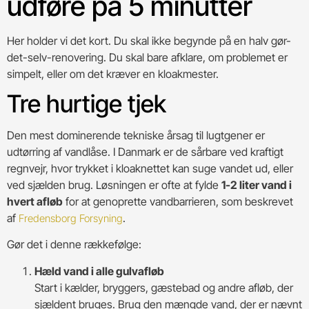
udføre på 5 minutter
Her holder vi det kort. Du skal ikke begynde på en halv gør-
det-selv-renovering. Du skal bare afklare, om problemet er
simpelt, eller om det kræver en kloakmester.
Tre hurtige tjek
Den mest dominerende tekniske årsag til lugtgener er
udtørring af vandlåse. I Danmark er de sårbare ved kraftigt
regnvejr, hvor trykket i kloaknettet kan suge vandet ud, eller
ved sjælden brug. Løsningen er ofte at fylde
1-2 liter vand i
hvert afløb
for at genoprette vandbarrieren, som beskrevet
af
.
Fredensborg Forsyning
Gør det i denne rækkefølge:
Hæld vand i alle gulvafløb
Start i kælder, bryggers, gæstebad og andre afløb, der
sjældent bruges. Brug den mængde vand, der er nævnt