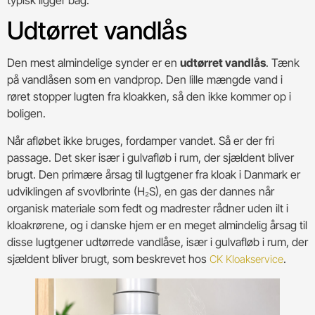
Udtørret vandlås
Den mest almindelige synder er en
udtørret vandlås
. Tænk
på vandlåsen som en vandprop. Den lille mængde vand i
røret stopper lugten fra kloakken, så den ikke kommer op i
boligen.
Når afløbet ikke bruges, fordamper vandet. Så er der fri
passage. Det sker især i gulvafløb i rum, der sjældent bliver
brugt. Den primære årsag til lugtgener fra kloak i Danmark er
udviklingen af svovlbrinte (H₂S), en gas der dannes når
organisk materiale som fedt og madrester rådner uden ilt i
kloakrørene, og i danske hjem er en meget almindelig årsag til
disse lugtgener udtørrede vandlåse, især i gulvafløb i rum, der
sjældent bliver brugt, som beskrevet hos
.
CK Kloakservice