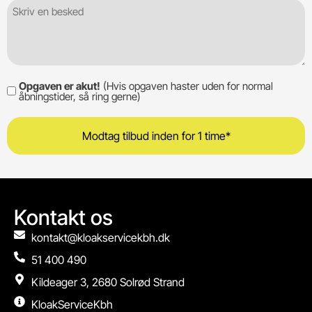
Besked
Opgaven er akut!
(Hvis opgaven haster uden for normal
Opgaven
åbningstider, så ring gerne)
er
akut!
Kontakt os
kontakt@kloakservicekbh.dk
51 400 490
Kildeager 3, 2680 Solrød Strand
KloakServiceKbh