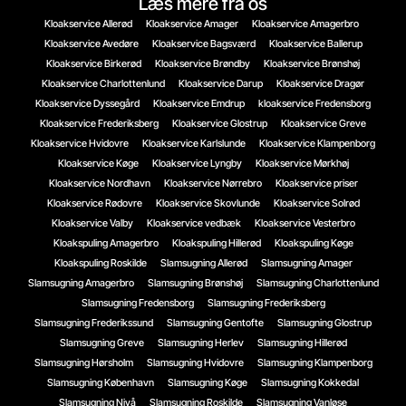
Læs mere fra os
Kloakservice Allerød
Kloakservice Amager
Kloakservice Amagerbro
Kloakservice Avedøre
Kloakservice Bagsværd
Kloakservice Ballerup
Kloakservice Birkerød
Kloakservice Brøndby
Kloakservice Brønshøj
Kloakservice Charlottenlund
Kloakservice Darup
Kloakservice Dragør
Kloakservice Dyssegård
Kloakservice Emdrup
kloakservice Fredensborg
Kloakservice Frederiksberg
Kloakservice Glostrup
Kloakservice Greve
Kloakservice Hvidovre
Kloakservice Karlslunde
Kloakservice Klampenborg
Kloakservice Køge
Kloakservice Lyngby
Kloakservice Mørkhøj
Kloakservice Nordhavn
Kloakservice Nørrebro
Kloakservice priser
Kloakservice Rødovre
Kloakservice Skovlunde
Kloakservice Solrød
Kloakservice Valby
Kloakservice vedbæk
Kloakservice Vesterbro
Kloakspuling Amagerbro
Kloakspuling Hillerød
Kloakspuling Køge
Kloakspuling Roskilde
Slamsugning Allerød
Slamsugning Amager
Slamsugning Amagerbro
Slamsugning Brønshøj
Slamsugning Charlottenlund
Slamsugning Fredensborg
Slamsugning Frederiksberg
Slamsugning Frederikssund
Slamsugning Gentofte
Slamsugning Glostrup
Slamsugning Greve
Slamsugning Herlev
Slamsugning Hillerød
Slamsugning Hørsholm
Slamsugning Hvidovre
Slamsugning Klampenborg
Slamsugning København
Slamsugning Køge
Slamsugning Kokkedal
Slamsugning Nivå
Slamsugning Roskilde
Slamsugning Vanløse