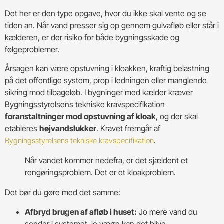
Det her er den type opgave, hvor du ikke skal vente og se
tiden an. Når vand presser sig op gennem gulvafløb eller står i
kælderen, er der risiko for både bygningsskade og
følgeproblemer.
Årsagen kan være opstuvning i kloakken, kraftig belastning
på det offentlige system, prop i ledningen eller manglende
sikring mod tilbageløb. I bygninger med kælder kræver
Bygningsstyrelsens tekniske kravspecifikation
foranstaltninger mod opstuvning af kloak
, og der skal
etableres
højvandslukker
. Kravet fremgår af
.
Bygningsstyrelsens tekniske kravspecifikation
Når vandet kommer nedefra, er det sjældent et
rengøringsproblem. Det er et kloakproblem.
Det bør du gøre med det samme:
Afbryd brugen af afløb i huset:
Jo mere vand du
sender i systemet, jo værre kan det blive.