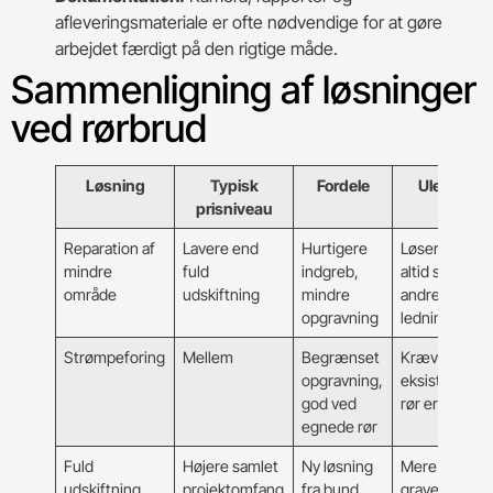
afleveringsmateriale er ofte nødvendige for at gøre
arbejdet færdigt på den rigtige måde.
Sammenligning af løsninger
ved rørbrud
Løsning
Typisk
Fordele
Ulemper
prisniveau
Reparation af
Lavere end
Hurtigere
Løser ikke
mindre
fuld
indgreb,
altid slid
område
udskiftning
mindre
andre steder 
opgravning
ledningen
Strømpeforing
Mellem
Begrænset
Kræver at
opgravning,
eksisterende
god ved
rør er egnet
egnede rør
Fuld
Højere samlet
Ny løsning
Mere
udskiftning
projektomfang
fra bund,
gravearbejde