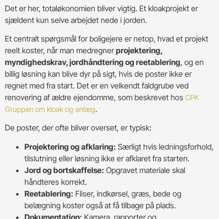
Det er her, totaløkonomien bliver vigtig. Et kloakprojekt er
sjældent kun selve arbejdet nede i jorden.
Et centralt spørgsmål for boligejere er netop, hvad et projekt
reelt koster, når man medregner
projektering,
myndighedskrav, jordhåndtering og reetablering
, og en
billig løsning kan blive dyr på sigt, hvis de poster ikke er
regnet med fra start. Det er en velkendt faldgrube ved
renovering af ældre ejendomme, som beskrevet hos
CPK
.
Gruppen om kloak og anlæg
De poster, der ofte bliver overset, er typisk:
Projektering og afklaring:
Særligt hvis ledningsforhold,
tilslutning eller løsning ikke er afklaret fra starten.
Jord og bortskaffelse:
Opgravet materiale skal
håndteres korrekt.
Reetablering:
Fliser, indkørsel, græs, bede og
belægning koster også at få tilbage på plads.
Dokumentation:
Kamera, rapporter og