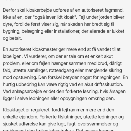
Derfor skal kloakarbejde udføres af en autoriseret fagmand.
Ikke af en, der "også laver lidt kloak". Fejl under jorden bliver
dyre, fordi de først viser sig, når skaden har bredt sig til
bygning, belægning eller installationer, der allerede er lukket
og betalt.
En autoriseret kloakmester gør mere end at få vandet til at
løbe igen. Vi vurderer, om der er tale om et enkelt akut
problem, eller om fejlen hænger sammen med brud, dårligt
fald, utætte samlinger, rotteadgang eller manglende sikring
mod opstuvning. Den forskel betyder noget for regningen. En
hurtig udbedring kan være rigtig ved en akut driftssituation.
Ved anlægsarbejde er det den forkerte løsning, hvis årsagen
ligger i selve ledningen eller opbygningen omkring den.
Kloakfaget er reguleret, fordi fejl rammer mere end den
enkelte ejendom. Forkerte tilslutninger, utætte ledninger og
sjusket udførelse kan give lugt, fugt, oversvømmelser og
problemer i den fælles infrastruktur. Det ansvar kræver