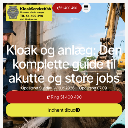
51 400 490
Kloak og anlæg: Den
komplette guide til
akutte og store jobs
Opdateret
Sunday 14. Jun 2026
Opdateret
07:09
Ring 51 400 490
Indhent tilbud