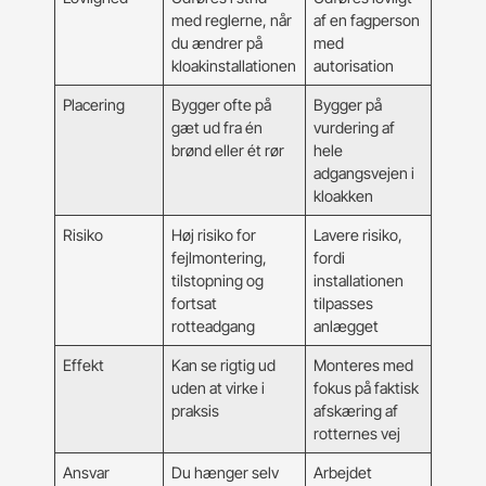
med reglerne, når
af en fagperson
du ændrer på
med
kloakinstallationen
autorisation
Placering
Bygger ofte på
Bygger på
gæt ud fra én
vurdering af
brønd eller ét rør
hele
adgangsvejen i
kloakken
Risiko
Høj risiko for
Lavere risiko,
fejlmontering,
fordi
tilstopning og
installationen
fortsat
tilpasses
rotteadgang
anlægget
Effekt
Kan se rigtig ud
Monteres med
uden at virke i
fokus på faktisk
praksis
afskæring af
rotternes vej
Ansvar
Du hænger selv
Arbejdet