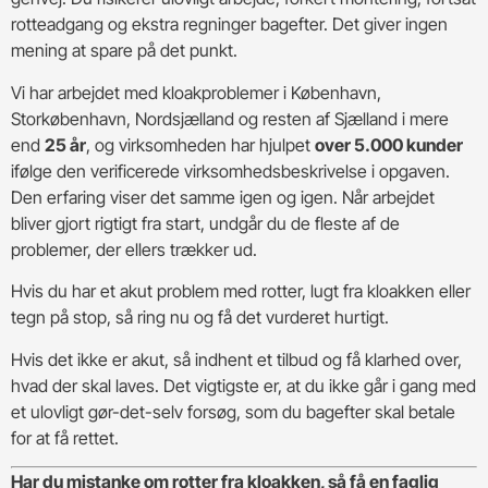
rotteadgang og ekstra regninger bagefter. Det giver ingen
mening at spare på det punkt.
Vi har arbejdet med kloakproblemer i København,
Storkøbenhavn, Nordsjælland og resten af Sjælland i mere
end
25 år
, og virksomheden har hjulpet
over 5.000 kunder
ifølge den verificerede virksomhedsbeskrivelse i opgaven.
Den erfaring viser det samme igen og igen. Når arbejdet
bliver gjort rigtigt fra start, undgår du de fleste af de
problemer, der ellers trækker ud.
Hvis du har et akut problem med rotter, lugt fra kloakken eller
tegn på stop, så ring nu og få det vurderet hurtigt.
Hvis det ikke er akut, så indhent et tilbud og få klarhed over,
hvad der skal laves. Det vigtigste er, at du ikke går i gang med
et ulovligt gør-det-selv forsøg, som du bagefter skal betale
for at få rettet.
Har du mistanke om rotter fra kloakken, så få en faglig