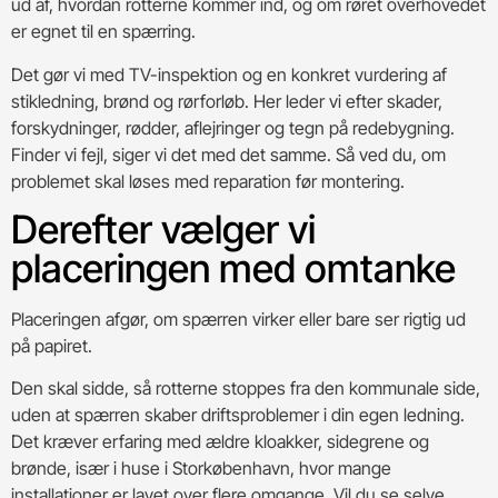
ud af, hvordan rotterne kommer ind, og om røret overhovedet
er egnet til en spærring.
Det gør vi med TV-inspektion og en konkret vurdering af
stikledning, brønd og rørforløb. Her leder vi efter skader,
forskydninger, rødder, aflejringer og tegn på redebygning.
Finder vi fejl, siger vi det med det samme. Så ved du, om
problemet skal løses med reparation før montering.
Derefter vælger vi
placeringen med omtanke
Placeringen afgør, om spærren virker eller bare ser rigtig ud
på papiret.
Den skal sidde, så rotterne stoppes fra den kommunale side,
uden at spærren skaber driftsproblemer i din egen ledning.
Det kræver erfaring med ældre kloakker, sidegrene og
brønde, især i huse i Storkøbenhavn, hvor mange
installationer er lavet over flere omgange. Vil du se selve