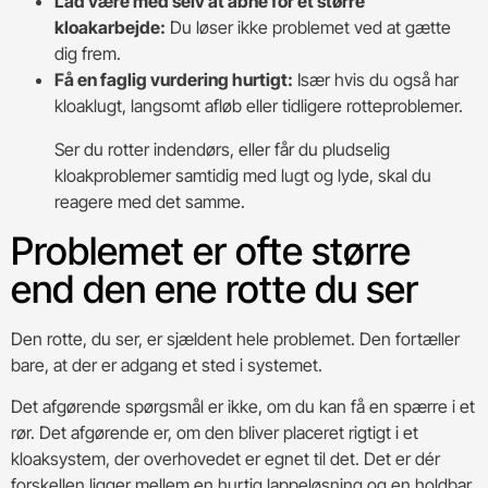
Lad være med selv at åbne for et større
kloakarbejde:
Du løser ikke problemet ved at gætte
dig frem.
Få en faglig vurdering hurtigt:
Især hvis du også har
kloaklugt, langsomt afløb eller tidligere rotteproblemer.
Ser du rotter indendørs, eller får du pludselig
kloakproblemer samtidig med lugt og lyde, skal du
reagere med det samme.
Problemet er ofte større
end den ene rotte du ser
Den rotte, du ser, er sjældent hele problemet. Den fortæller
bare, at der er adgang et sted i systemet.
Det afgørende spørgsmål er ikke, om du kan få en spærre i et
rør. Det afgørende er, om den bliver placeret rigtigt i et
kloaksystem, der overhovedet er egnet til det. Det er dér
forskellen ligger mellem en hurtig lappeløsning og en holdbar