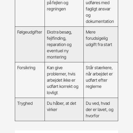
på fejlen og
udføres med
regningen
fagligt ansvar
og
dokumentation
Følgeudgifter
Ekstra besøg,
Mere
fejlfinding,
forudsigelig
reparation og
udgift fra start
eventuel ny
montering
Forsikring
Kan give
Står stærkere,
problemer, hvis
når arbejdet er
arbejdet ikke er
udført efter
udført korrekt og
reglerne
lovligt
Tryghed
Du håber, at det
Du ved, hvad
virker
der er lavet, og
hvorfor