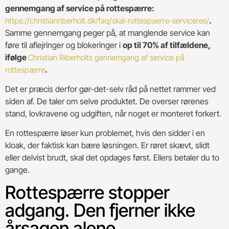
gennemgang af service på rottespærre:
.
https://christianriberholt.dk/faq/skal-rottespaerre-serviceres/
Samme gennemgang peger på, at manglende service kan
føre til aflejringer og blokeringer i
op til 70% af tilfældene,
ifølge
Christian Riberholts gennemgang af service på
.
rottespærre
Det er præcis derfor gør-det-selv råd på nettet rammer ved
siden af. De taler om selve produktet. De overser rørenes
stand, lovkravene og udgiften, når noget er monteret forkert.
En rottespærre løser kun problemet, hvis den sidder i en
kloak, der faktisk kan bære løsningen. Er røret skævt, slidt
eller delvist brudt, skal det opdages først. Ellers betaler du to
gange.
Rottespærre stopper
adgang. Den fjerner ikke
årsagen alene