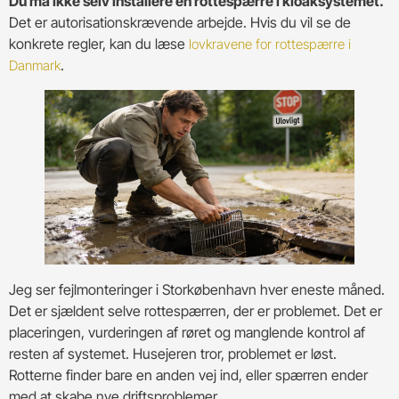
Du må ikke selv installere en rottespærre i kloaksystemet.
Det er autorisationskrævende arbejde. Hvis du vil se de
konkrete regler, kan du læse
lovkravene for rottespærre i
.
Danmark
Jeg ser fejlmonteringer i Storkøbenhavn hver eneste måned.
Det er sjældent selve rottespærren, der er problemet. Det er
placeringen, vurderingen af røret og manglende kontrol af
resten af systemet. Husejeren tror, problemet er løst.
Rotterne finder bare en anden vej ind, eller spærren ender
med at skabe nye driftsproblemer.