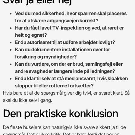
Ved du med sikkerhed, hvor spærren skal placeres
for at afskære adgangsvejen korrekt?
Har du fået lavet TV-inspektion og ved, at røret er
helt og egnet?
Er du autoriseret til at udføre arbejdet lovligt?
Kan du dokumentere installationen over for
forsikring og myndigheder?
Kan du vurdere, om der er brud, samlingsfejl eller
andre svagheder længere inde på ledningen?
Er du klar til selv at stå med ansvaret, hvis kloakken
stopper til eller rotterne fortsætter?
Hvis bare ét af de spørgsmål giver dig tvivl, er svaret klart. Så
skal du ikke selv i gang.
Den praktiske konklusion
De fleste husejere kan naturligvis ikke svare sikkert ja til de
spørgsmål. Det er ikke kritik. Det er bare fordi det her er