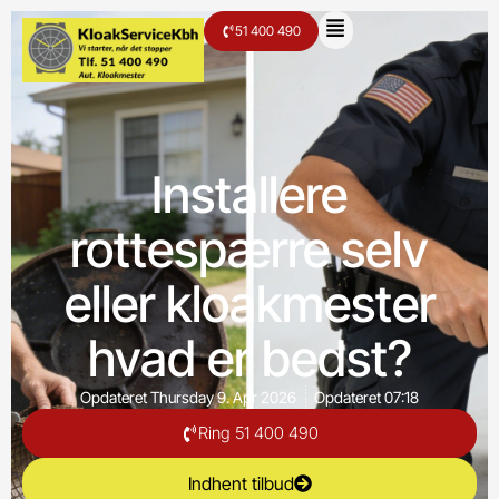
51 400 490
Installere
rottespærre selv
eller kloakmester
hvad er bedst?
Opdateret
Thursday 9. Apr 2026
Opdateret
07:18
Ring 51 400 490
Indhent tilbud