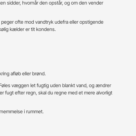
gten sidder, hvornår den opstår, og om den vender
 peger ofte mod vandtryk udefra eller opstigende
kølig kælder er tit kondens.
ing afløb eller brønd.
 Føles væggen let fugtig uden blankt vand, og ændrer
r fugt efter regn, skal du regne med et mere alvorligt
fornemmelse i rummet.