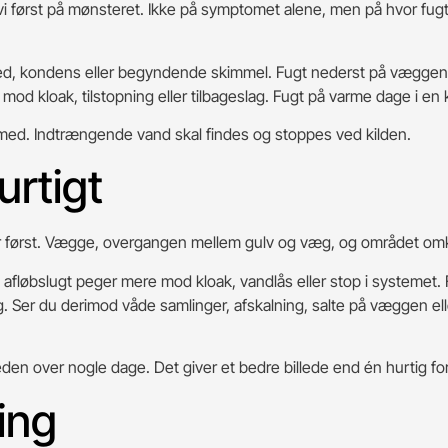
er vi først på mønsteret. Ikke på symptomet alene, men på hvor fu
ghed, kondens eller begyndende skimmel. Fugt nederst på væggen
 mod kloak, tilstopning eller tilbageslag. Fugt på varme dage i en 
 med. Indtrængende vand skal findes og stoppes ved kilden.
urtigt
r først. Vægge, overgangen mellem gulv og væg, og området omkr
afløbslugt peger mere mod kloak, vandlås eller stop i systemet.
g. Ser du derimod våde samlinger, afskalning, salte på væggen elle
eden over nogle dage. Det giver et bedre billede end én hurtig 
ing