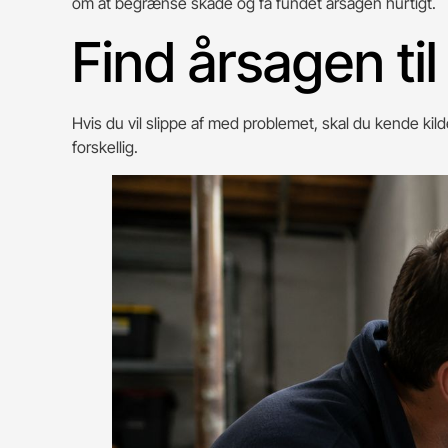
om at begrænse skade og få fundet årsagen hurtigt.
Find årsagen til
Hvis du vil slippe af med problemet, skal du kende ki
forskellig.