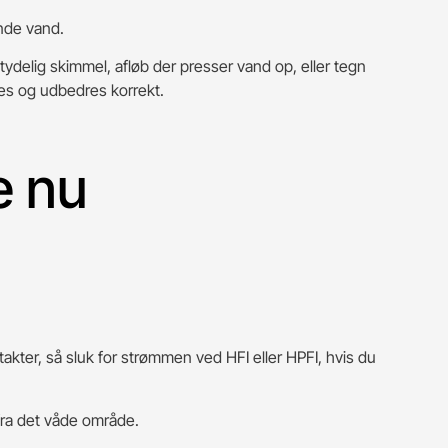
ende vand.
delig skimmel, afløb der presser vand op, eller tegn
es og udbedres korrekt.
e nu
ontakter, så sluk for strømmen ved HFI eller HPFI, hvis du
 fra det våde område.