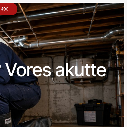
0 490
? Vores akutte