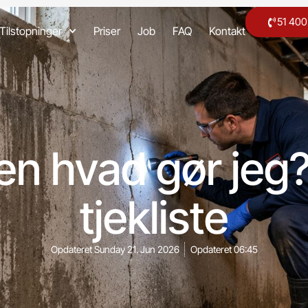
51 40
Tilstopninger
Priser
Job
FAQ
Kontakt
en hvad gør jeg
tjekliste
Opdateret
Sunday 21. Jun 2026
Opdateret
06:45